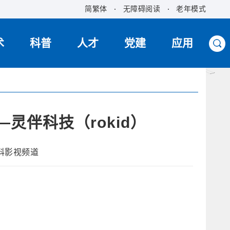
简繁体
无障碍阅读
老年模式
术
科普
人才
党建
应用
伴科技（rokid）
科影视频道