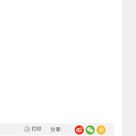
打印
分享: