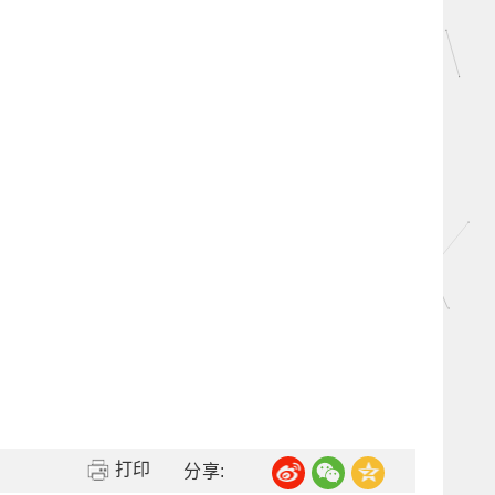
打印
分享: