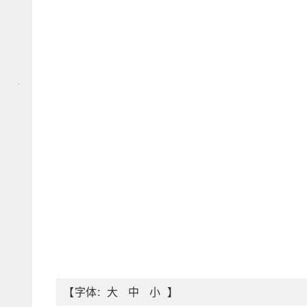
【字体:
】
大
中
小