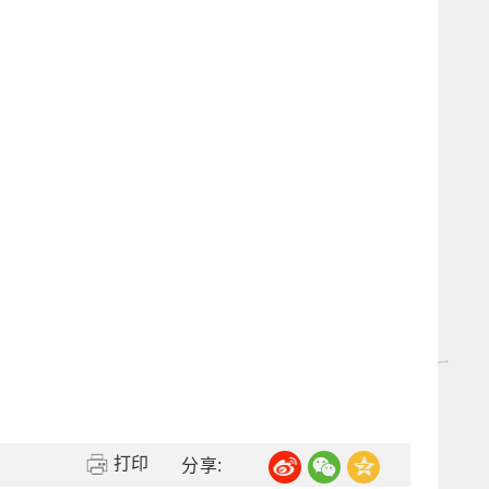
打印
分享: