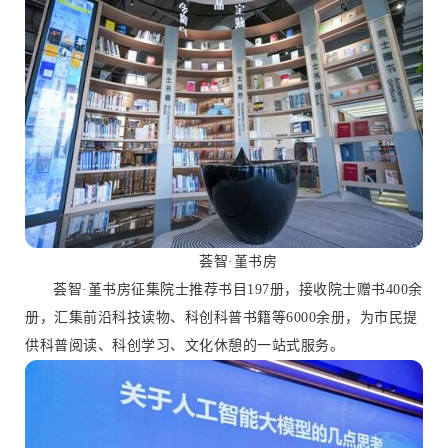
荟智·堇书房
荟智·堇书房征集院士推荐书目197册，接收院士赠书400余
册，汇集前沿科技读物、科创科普书籍等6000余册，为市民提
供科普阅读、科创学习、文化休憩的一站式服务。