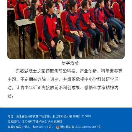
研学活动
东钱湖院士之家还聚焦前沿科技、产业创新、科学素养等
主题，不定期举办院士讲座，并组织承接中小学科普研学活
动，让青少年近距离接触前沿科创成果、感悟科学家精神内
涵。
地址：浙江省杭州市武林广场东侧，浙江省科协大楼 邮编：310003
版权所有：浙江省科学技术协会 大众科技网
备案证编号：浙ICP备05008719号-1
浙公网安备 33010302000857号