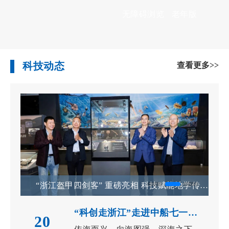
无障碍浏览
老年版
科技动态
查看更多>>
“浙江盔甲四剑客” 重磅亮相 科技赋能地学传播——浙江省地质...
“科创走浙江”走进中船七一五所：“水声奇妙之夜”科学开放日解...
20