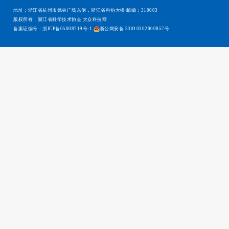
地址：浙江省杭州市武林广场东侧，浙江省科协大楼 邮编：310003
版权所有：浙江省科学技术协会 大众科技网
备案证编号：浙ICP备05008719号-1
浙公网安备 33010302000857号