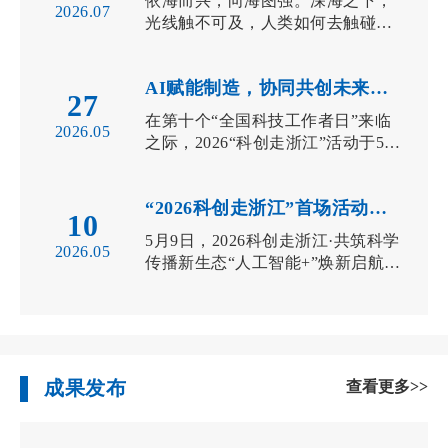
依海而兴，向海图强。深海之下，
2026.07
光线触不可及，人类如何去触碰这
片辽阔却黑暗的疆域？答案藏在“声
波”的律...
AI赋能制造，协同共创未来！2026“科创走浙江”走进嘉善
27
在第十个“全国科技工作者日”来临
2026.05
之际，2026“科创走浙江”活动于5月
26日走进嘉善，举办“人工智能...
“2026科创走浙江”首场活动在杭举办
10
5月9日，2026科创走浙江·共筑科学
2026.05
传播新生态“人工智能+”焕新启航暨
推进两新融合发展大会在西安电...
成果发布
查看更多>>