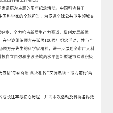
庆祝全国科技工作者日。
学家诞辰为主题的周年纪念活动。中国科协将于
显中国科学家的全球担当，为促进全球公共卫生领域交
起好步，全力抢占新质生产力赛道、增创发展新优
在宁波组织顾方舟诞辰100周年纪念活动，并与全
扬顾方舟先生的科学家精神，进一步激励全市广大科
科技自立自强和宁波全域高水平创新型城市建设积极
括“青春寄语·薪火相传”“文脉赓续・接力前行”两
。
的成长往事与初心历程，并向本次活动及科协各界致