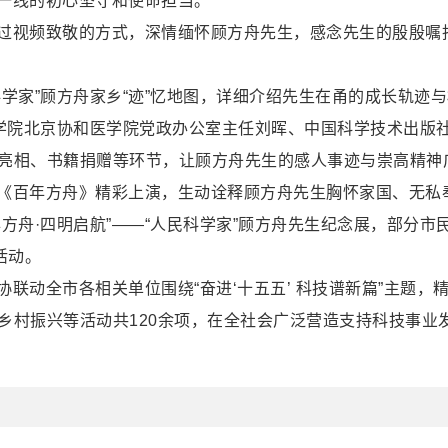
一线的初心坚守和使命担当。
子通过视频致敬的方式，深情缅怀顾方舟先生，感念先生的殷殷
学家”顾方舟家乡“迹”忆地图，详细介绍先生在甬的成长轨迹
学院北京协和医学院党政办公室主任刘晖、中国科学技术出版社
亮相、书籍捐赠等环节，让顾方舟先生的感人事迹与崇高精神
《百年方舟》精彩上演，生动诠释顾方舟先生胸怀家国、无私
年方舟·四明启航”——“人民科学家”‌顾方舟先生纪念展，部分
活动。
联动全市各相关单位围绕“奋进‘十五五’ 科技谱新篇”主题
乡村振兴等活动共120余项，在全社会广泛营造支持科技事业