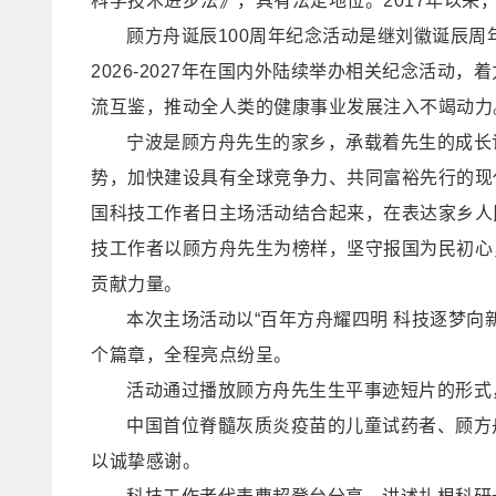
科学技术进步法》，具有法定地位。2017年以来
顾方舟诞辰100周年纪念活动是继刘徽诞辰
2026-2027年在国内外陆续举办相关纪念活
流互鉴，推动全人类的健康事业发展注入不竭动力
宁波是顾方舟先生的家乡，承载着先生的成长
势，加快建设具有全球竞争力、共同富裕先行的现
国科技工作者日主场活动结合起来，在表达家乡人
技工作者以顾方舟先生为榜样，坚守报国为民初心
贡献力量。
本次主场活动以“百年方舟耀四明 科技逐梦向
个篇章，全程亮点纷呈。
活动通过播放顾方舟先生生平事迹短片的形式
中国首位脊髓灰质炎疫苗的儿童试药者、顾方
以诚挚感谢。