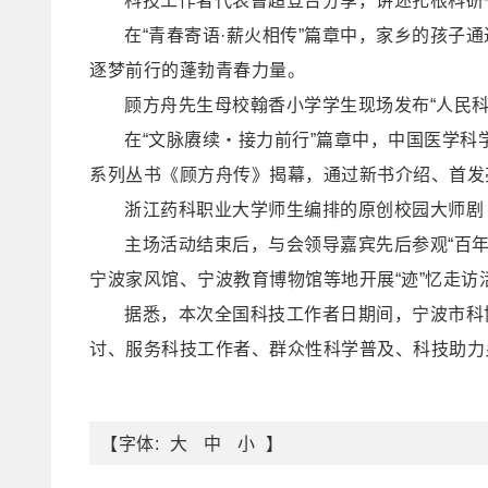
科技工作者代表曹超登台分享，讲述扎根科研
在“青春寄语·薪火相传”篇章中，家乡的孩
逐梦前行的蓬勃青春力量。
顾方舟先生母校翰香小学学生现场发布“人民科
在“文脉赓续・接力前行”篇章中，中国医学科
系列丛书《顾方舟传》揭幕，通过新书介绍、首发
浙江药科职业大学师生编排的原创校园大师剧
主场活动结束后，与会领导嘉宾先后参观‌“百
宁波家风馆、宁波教育博物馆等地开展“迹”忆走访
据悉，本次全国科技工作者日期间，宁波市科协
讨、服务科技工作者、群众性科学普及、科技助力
【字体:
】
大
中
小