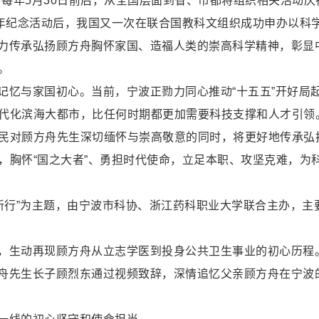
，每年5月30日前后，从全国层面到省、市都将组织相关活动
周年纪念活动后，我国又一次在联合国教科文组织成功申办以科
动，着力传承弘扬顾方舟胸怀家国、造福人类的崇高科学精神，彰
。
记忆与家国初心。当前，宁波正勠力同心推动“十五五”开好局
代化滨海大都市，比任何时期都更加需要科技支撑和人才引领。
民对顾方舟先生深切缅怀与崇高敬意的同时，将更好地传承弘
，胸怀“国之大者”、勇担时代使命，立足本职、攻坚克难，为
新行”为主题，由宁波市科协、浙江药科职业大学联合主办，主要包
，生动再现顾方舟从立志学医到投身公共卫生事业的初心历程
舟先生长子顾烈东通过视频致辞，深情追忆父亲顾方舟在宁波