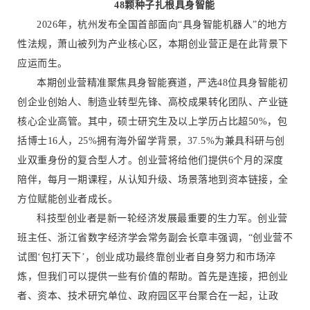
48颗种子扎根具身智能
2026年，杭州发布全国首部面向“具身智能机器人”的地方
性法规，萧山被列为产业核心区，本期创业营正是在此背景下
应运而生。
本期创业营精准聚焦具身智能赛道，严选48位具身智能初
创企业创始人、制造业转型先锋、高校成果转化团队、产业链
核心企业高管。其中，硕士研究生及以上学历占比超50%，包
括博士16人，25%拥有海外留学背景，37.5%为兼具科研与创
业双重身份的复合型人才。创业营将给他们提供6个月的深度
陪伴，每月一期课程，从认知升级、场景落地到资本链接，全
方位赋能创业者成长。
科技型创业者是新一轮经济发展最重要的生力军。创业营
班主任、浙江省数字经济学会常务副会长章丰强调，“创业营不
试图‘包打天下’，创业成功最终靠创业者自身努力和市场淬
炼，但我们可以提供一些有价值的帮助。首先是连接，把创业
者、资本、技术研究单位、政府园区平台聚合在一起，让政