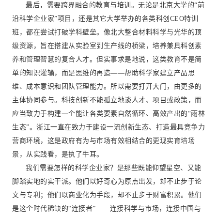
最后，需要跨界融合的教育与培训。无论是北京大学的“前
沿科学企业家”项目，还是其它大学举办的各类科创CEO特训
班，都在尝试打破学科壁垒。像北大整合材料科学与光华的顶
级资源，旨在搭建从实验室到生产线的桥梁，培养兼具科创素
养和管理智慧的复合人才。但实事求是地说，这类教育不是简
单的知识灌输，而是思维的再造——帮助科学家建立产品思
维、成本意识和团队管理能力。所以需要打开大门，由更多的
主体协同参与。科技创新不能孤立地谈人才、项目或政策，而
应当致力于构建一个能让各类要素自然循环、高效产出的“雨林
生态”。浙江一直在致力于建设一流创新生态、打造最具竞争力
营商环境，这是政府有为与市场有效相结合的更现实育培场
景，从实践看，是执了牛耳。
我们需要怎样的科学企业家？是那些既能仰望星空、又能
脚踏实地的实干派。他们以好奇心为原点出发，却不止步于论
文与专利；他们以商业化为手段，却不止步于财富积累。他们
是这个时代稀缺的“连接者”——连接科学与市场，连接中国与