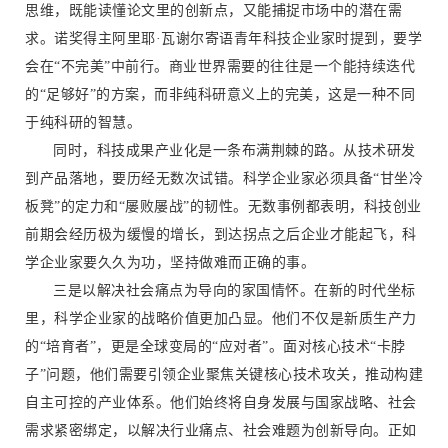
思维，既能读懂论文里的创新点，又能捕捉市场中的潜在需
求。诺奖得主阿里耶·瓦谢尔寄语青年科技企业家时提到，要学
会在“不完美”中前行。商业世界需要的往往是一个能持续迭代
的“足够好”的方案，而非纯科研意义上的完美，这是一种不同
于纯科研的智慧。
同时，科技成果产业化是一条布满荆棘的路。从技术研发
到产品落地，要历经无数次试错。科学企业家必须具备“甘坐冷
板凳”的定力和“屡败屡战”的韧性。无数事例都表明，科技创业
前期会经历极为缓慢的增长，到达拐点之后企业才能起飞，科
学企业家要久久为功，坚持做难而正确的事。
三是以解决社会痛点为导向的家国情怀。在新的时代坐标
里，科学企业家的战略价值更加凸显。他们不仅是新质生产力
的“培育者”，更是全球变局的“应对者”。面对核心技术“卡脖
子”问题，他们需要引领企业聚焦关键核心技术攻关，推动构建
自主可控的产业体系。他们始终将自身发展与国家战略、社会
需求紧密绑定，以解决行业痛点、社会难题为创新导向。正如