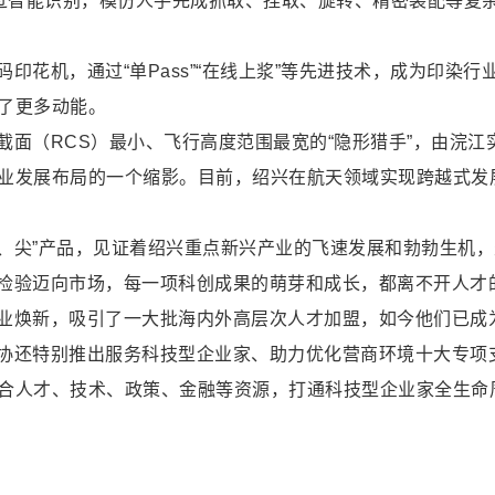
通过智能识别，模仿人手完成抓取、捏取、旋转、精密装配等复
花机，通过“单Pass”“在线上浆”等先进技术，成为印染行业
了更多动能。
面（RCS）最小、飞行高度范围最宽的“隐形猎手”，由浣江
业发展布局的一个缩影。目前，绍兴在航天领域实现跨越式发
精、尖”产品，见证着绍兴重点新兴产业的飞速发展和勃勃生机，生
检验迈向市场，每一项科创成果的萌芽和成长，都离不开人才
业焕新，吸引了一大批海内外高层次人才加盟，如今他们已成
协还特别推出服务科技型企业家、助力优化营商环境十大专项
合人才、技术、政策、金融等资源，打通科技型企业家全生命