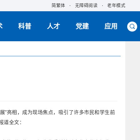
简繁体
无障碍阅读
老年模式
术
科普
人才
党建
应用
普展”亮相，成为现场焦点，吸引了许多市民和学生前
是报道全文：