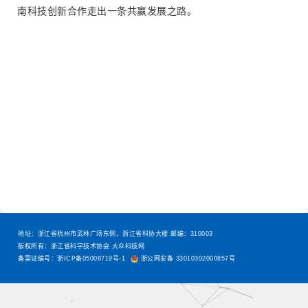
南科技创新合作走出一条共赢发展之路。
地址：浙江省杭州市武林广场东侧，浙江省科协大楼 邮编：310003
版权所有：浙江省科学技术协会 大众科技网
备案证编号：浙ICP备05008719号-1
浙公网安备 33010302000857号