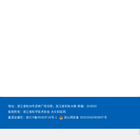
地址：浙江省杭州市武林广场东侧，浙江省科协大楼 邮编：310003
版权所有：浙江省科学技术协会 大众科技网
备案证编号：浙ICP备05008719号-1
浙公网安备 33010302000857号