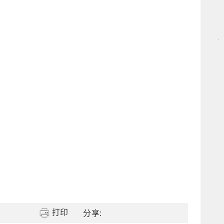
打印
分享: