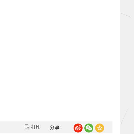
打印
分享: