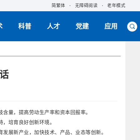
简繁体
无障碍阅读
老年模式
术
科普
人才
党建
应用
话
技含量，提高劳动生产率和资本回报率。
持，培育良好创新环境。
育发展新产业，加快技术、产品、业态等创新。