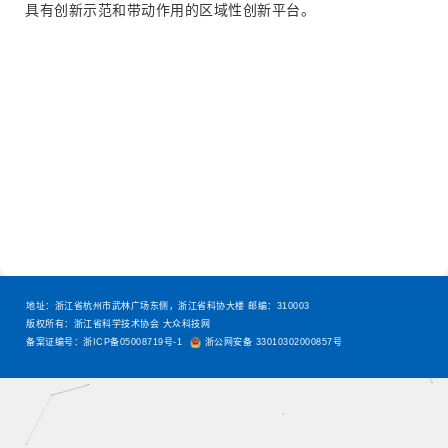
具有创新示范和带动作用的区域性创新平台。
地址：浙江省杭州市武林广场东侧，浙江省科协大楼 邮编：310003
版权所有：浙江省科学技术协会 大众科技网
备案证编号：浙ICP备05008719号-1
浙公网安备 33010302000857号