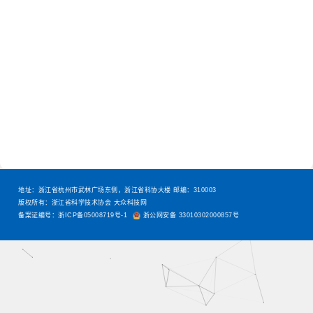
地址：浙江省杭州市武林广场东侧，浙江省科协大楼 邮编：310003
版权所有：浙江省科学技术协会 大众科技网
备案证编号：浙ICP备05008719号-1
浙公网安备 33010302000857号