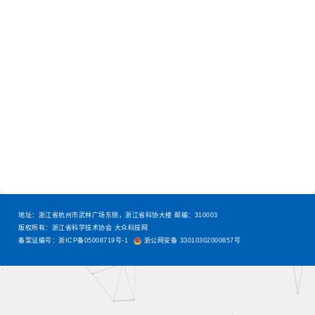
地址：浙江省杭州市武林广场东侧，浙江省科协大楼 邮编：310003
版权所有：浙江省科学技术协会 大众科技网
备案证编号：浙ICP备05008719号-1
浙公网安备 33010302000857号