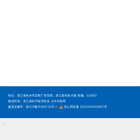
地址：浙江省杭州市武林广场东侧，浙江省科协大楼 邮编：310003
版权所有：浙江省科学技术协会 大众科技网
备案证编号：浙ICP备05008719号-1
浙公网安备 33010302000857号