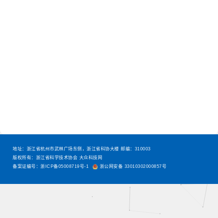
地址：浙江省杭州市武林广场东侧，浙江省科协大楼 邮编：310003
版权所有：浙江省科学技术协会 大众科技网
备案证编号：浙ICP备05008719号-1
浙公网安备 33010302000857号