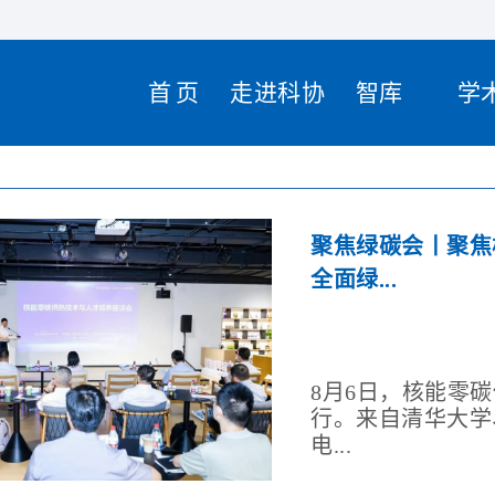
首页
走进科协
智库
学
聚焦绿碳会丨聚焦
全面绿...
8月6日，核能零
行。来自清华大学
电...