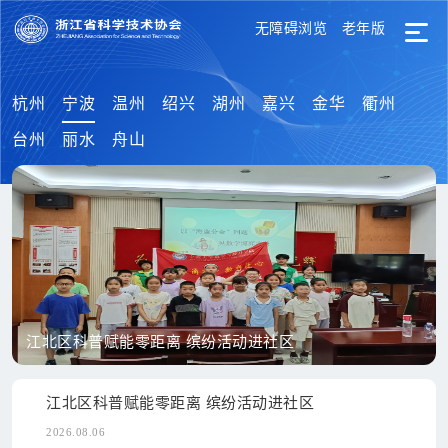
无障碍浏览
老年版
杭州
宁波
温州
绍兴
湖州
嘉兴
金华
衢州
台州
丽水
舟山
江北区科普赋能零距离 缤纷活动进社区
江北区科普赋能零距离 缤纷活动进社区
2026.08.06