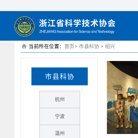
当前所在位置：
首页
>
市县科协
>
绍兴
市县科协
杭州
宁波
温州