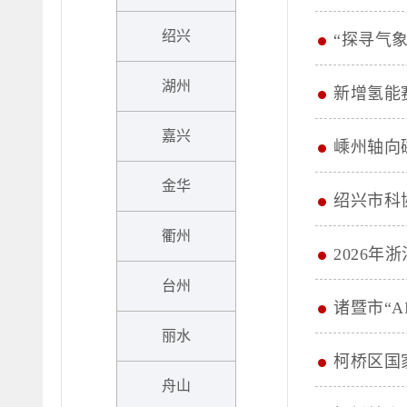
绍兴
“探寻气
湖州
新增氢能
嘉兴
嵊州轴向
金华
绍兴市科
衢州
2026
台州
诸暨市“
丽水
柯桥区国
舟山